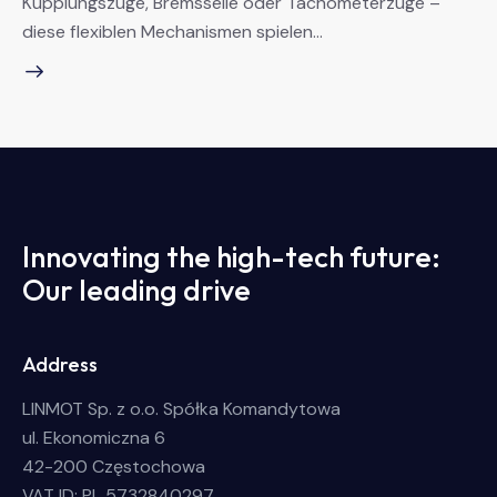
Kupplungszüge, Bremsseile oder Tachometerzüge –
diese flexiblen Mechanismen spielen…
Innovating the high-tech future:
Our leading drive
Address
LINMOT Sp. z o.o. Spółka Komandytowa
ul. Ekonomiczna 6
42-200 Częstochowa
VAT ID: PL 5732840297