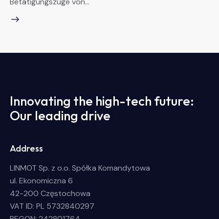
Betätigungszüge von…
Innovating the high-tech future:
Our leading drive
Address
LINMOT Sp. z o.o. Spółka Komandytowa
ul. Ekonomiczna 6
42-200 Częstochowa
VAT ID: PL 5732840297
REGON: 242801764